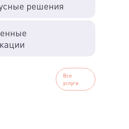
усные решения
ненные
кации
Все
услуги