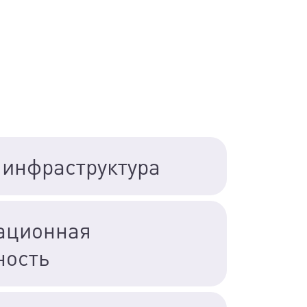
 инфраструктура
ационная
ность