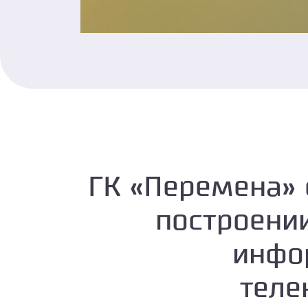
ГК «Перемена» 
построени
инфо
теле