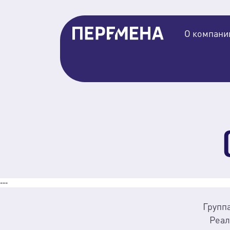
О компани
---
Групп
Реал