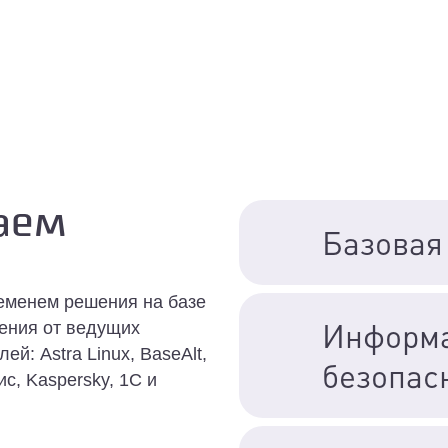
аем
Базовая
еменем решения на базе
Информ
ения от ведущих
й: Astra Linux, BaseAlt,
безопас
, Kaspersky, 1C и