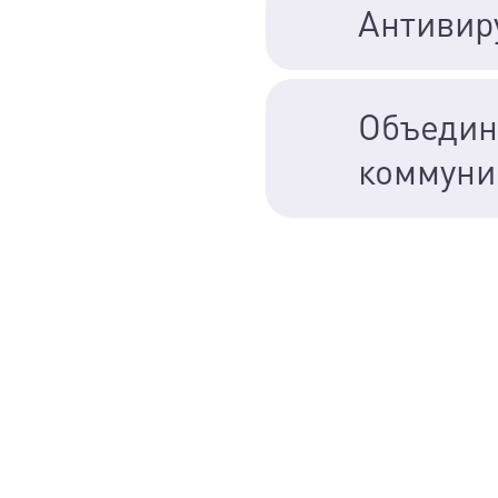
Антивир
Объеди
коммуни