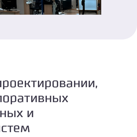
проектировании,
поративных
ных и
истем